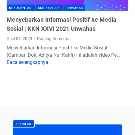
DOKUMENTASI
KKN XXVI 2021
UNWAHAS
Menyebarkan Informasi Positif ke Media
Sosial | KKN XXVI 2021 Unwahas
April 01, 2023
Posting Komentar
Menyebarkan Informasi Positif ke Media Sosial.
(Gambar: Dok. Aditya Nur Kahfi) Ini adalah video Pe…
Baca selengkapnya
M
e
n
y
e
b
a
r
k
POPULAR
a