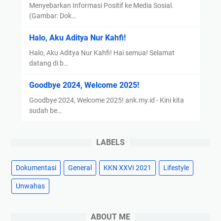
M
Menyebarkan Informasi Positif ke Media Sosial.
e
(Gambar: Dok…
d
Halo, Aku Aditya Nur Kahfi!
i
a
Halo, Aku Aditya Nur Kahfi! Hai semua! Selamat
S
datang di b…
o
Goodbye 2024, Welcome 2025!
s
i
Goodbye 2024, Welcome 2025! ank.my.id - Kini kita
a
sudah be…
l
|
LABELS
K
K
Dokumentasi
General
KKN XXVI 2021
Lifestyle
N
X
Unwahas
X
V
ABOUT ME
I