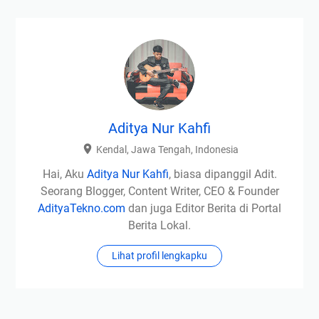
2
0
2
1
U
n
w
Aditya Nur Kahfi
a
h
Kendal, Jawa Tengah, Indonesia
a
Hai, Aku
Aditya Nur Kahfi
, biasa dipanggil Adit.
s
Seorang Blogger, Content Writer, CEO & Founder
AdityaTekno.com
dan juga Editor Berita di Portal
Berita Lokal.
Lihat profil lengkapku