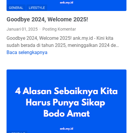
GENERAL
LIFESTYLE
Goodbye 2024, Welcome 2025!
Januari 01, 2025
Posting Komentar
Goodbye 2024, Welcome 2025! ank.my.id - Kini kita
sudah berada di tahun 2025, meninggalkan 2024 de…
Baca selengkapnya
G
o
o
d
b
y
e
2
0
2
4
,