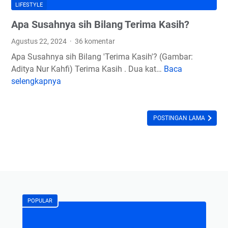
k
LIFESTYLE
n
Apa Susahnya sih Bilang Terima Kasih?
y
a
Agustus 22, 2024
36 komentar
K
Apa Susahnya sih Bilang 'Terima Kasih'? (Gambar:
i
Aditya Nur Kahfi) Terima Kasih . Dua kat…
Baca
A
t
selengkapnya
p
a
a
H
S
a
u
POSTINGAN LAMA
r
s
u
a
s
h
P
n
u
y
n
a
y
POPULAR
s
a
i
S