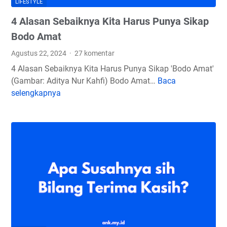
LIFESTYLE
W
4 Alasan Sebaiknya Kita Harus Punya Sikap
e
l
Bodo Amat
c
Agustus 22, 2024
27 komentar
o
4 Alasan Sebaiknya Kita Harus Punya Sikap 'Bodo Amat'
m
(Gambar: Aditya Nur Kahfi) Bodo Amat…
Baca
4
e
selengkapnya
A
2
l
0
a
2
s
5
a
!
n
S
e
b
a
i